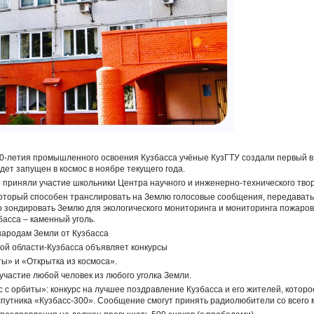
0-летия промышленного освоения Кузбасса учёные КузГТУ создали первый в 
дет запущен в космос в ноябре текущего года.
е приняли участие школьники Центра научного и инженерно-технического тво
который способен транслировать на Землю голосовые сообщения, передават
 зондировать Землю для экологического мониторинга и мониторинга пожаров.
басса – каменный уголь.
народам Земли от Кузбасса
ой области-Кузбасса объявляет конкурсы
ты» и «Открытка из космоса».
участие любой человек из любого уголка Земли.
с с орбиты»: конкурс на лучшее поздравление Кузбасса и его жителей, котор
спутника «Кузбасс-300». Сообщение смогут принять радиолюбители со всего 