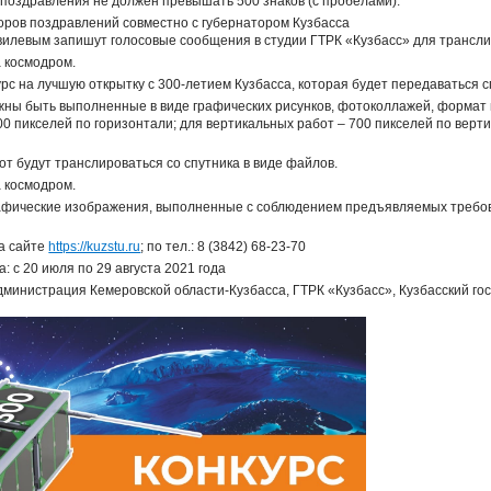
 поздравления не должен превышать 500 знаков (с пробелами).
оров поздравлений совместно с губернатором Кузбасса
илевым запишут голосовые сообщения в студии ГТРК «Кузбасс» для трансли
а космодром.
урс на лучшую открытку с 300-летием Кузбасса, которая будет передаваться 
жны быть выполненные в виде графических рисунков, фотоколлажей, формат
00 пикселей по горизонтали; для вертикальных работ – 700 пикселей по верт
от будут транслироваться со спутника в виде файлов.
а космодром.
рафические изображения, выполненные с соблюдением предъявляемых требов
а сайте
https://kuzstu.ru
; по тел.: 8 (3842) 68-23-70
: с 20 июля по 29 августа 2021 года
дминистрация Кемеровской области-Кузбасса, ГТРК «Кузбасс», Кузбасский го