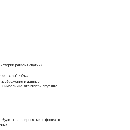
истории региона спутник
рчества «УникУм».
ь изображения и данные
 Символично, что внутри спутника
ое будет транслироваться в формате
мира.