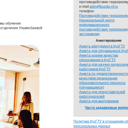
противодействию терроризму
e-mail:
adm@kuzstu-nf.ru
телефон:
Противодействие терроризм
Национальный центр
рмы обучения
информационного
 отделения Ульмясбаевой
противодействия терроризму
экстремизму
Анкетирование
Анкета абитуриента КузГТУ
Анкета для обучающихся Куз
Анкета оценки качества
образования в КузГТУ
Анкета для научно-педагогич
работников КузГТУ
Анкета по удовлетворенност
качеством организации
образовательного процесса
(обучающиеся)
Анкета для представителей
работодателей
Анкета для выпускников
Часто задаваемые вопр
Политика КузГТУ в отношении о
персональных данных