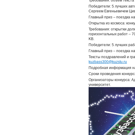
Требования: объем текста
Победители: 5 лучших авт
Сергеем Евгеньевичем Цив
Главный приз – поездка н
Открытка из космоса: конк
Требования: открытки дол
горизонтальных работ – 7
KB.
Победители: 5 лучших раб
Главный приз – поездка н
Тексты поздравлений и г
kuzbass300@kuzstu.ru
Подробная информация н
Сроки проведения конкурса
Организаторы конкурса: А
университет.