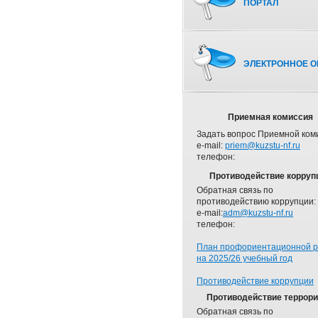
ПОРТАЛ
ЭЛЕКТРОННОЕ О
Приемная комиссия
Задать вопрос Приемной ком
e-mail:
priem@kuzstu-nf.ru
телефон:
Противодействие корруп
Обратная связь по
противодействию коррупции:
e-mail:
adm@kuzstu-nf.ru
телефон:
План профориентационной 
на 2025/26 учебный год
Противодействие коррупции
Противодействие террор
Обратная связь по