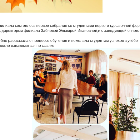
филиала состоялось первое собрание со студентами первого курса очной фо
с директором филиала Забневой Эльвирой Ивановной,и с заведующей очного
бно рассказала о процессе обучения и пожелала студентам успехов в учёбе
можно ознакомиться по ссылке: