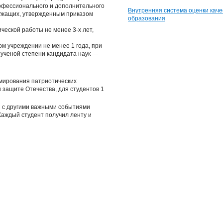
офессионального и дополнительного
Внутренняя система оценки каче
лужащих, утвержденным приказом
образования
еской работы не менее 3-х лет,
м учреждении не менее 1 года, при
 ученой степени кандидата наук —
рмирования патриотических
 защите Отечества, для студентов 1
 и с другими важными событиями
 Каждый студент получил ленту и