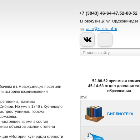
+7 (3843) 46-64-47,52-88-52
г.Новокузнецк, ул. Орджоникидзе,
adm@kuzstu-nf.ru
52-88-52 приемная комис
45-14-68 отдел дополнител
бачева в г. Новокузнецке посетили
образования
али историю возникновения
[bvi]
укреплений, главным
бири. Но уже в 1846 г. Кузнецкую
ых преступников. Тюрьма
БИБЛИОТЕКА
 сожжены.
 настоящее время в состав
нных объектов разной степени
иция «История Кузнецкой крепости