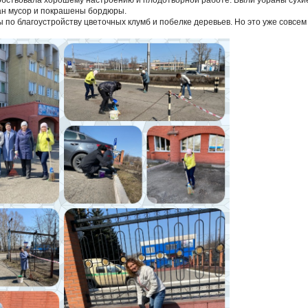
бствовала хорошему настроению и плодотворной работе. Были убраны сухие
ан мусор и покрашены бордюры.
по благоустройству цветочных клумб и побелке деревьев. Но это уже совсем