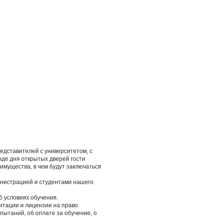
едставителей с университетом, с
оде дня открытых дверей гости
еимущества, в чем будут заключаться
инистрацией и студентами нашего
б условиях обучения.
итации и лицензии на право
пытаний, об оплате за обучение, о