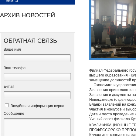
семьи
АРХИВ НОВОСТЕЙ
ОБРАТНАЯ СВЯЗЬ
Ваше имя
Ваш телефон
Филиал Федерального гос
высшего образования «Куз
замещение должностей пр
— Экономика и управление
Е-mail
Заявления принимаются по
Заявления и документы нап
Новокузнецке (отдел кадров
Бланки заявлений на конк
Введённая информация верна
участия в конкурсе и выбо
Сообщение
Дата и место проведение 
Ученый совет филиала КузГ
КВАЛИФИКАЦИОННЫЕ Т
ПРОФЕССОРСКО-ПРЕПОД
К участию в конкурсе на