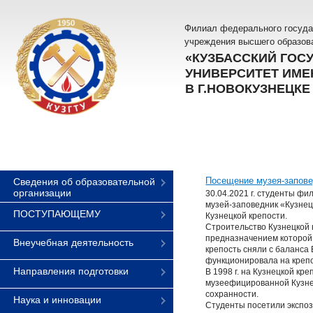
Филиал федерального госуда
учреждения высшего образов
«КУЗБАССКИЙ ГОС
УНИВЕРСИТЕТ ИМЕН
В Г.НОВОКУЗНЕЦКЕ
Посещение музея-запове
Сведения об образовательной
организации
30.04.2021 г. студенты фи
музей-заповедник «Кузнец
ПОСТУПАЮЩЕМУ
Кузнецкой крепости.
Строительство Кузнецкой к
предназначением которой 
Внеучебная деятельность
крепость сняли с баланса
функционировала на крепо
Направления подготовки
В 1998 г. на Кузнецкой к
музеефицированной Кузне
сохранности.
Наука и инновации
Студенты посетили экспоз