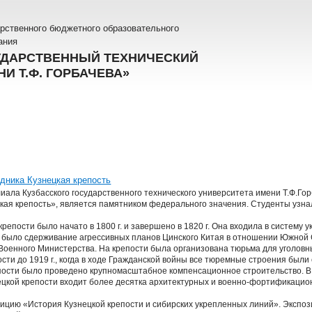
рственного бюджетного образовательного
ания
УДАРСТВЕННЫЙ ТЕХНИЧЕСКИЙ
И Т.Ф. ГОРБАЧЕВА»
дника Кузнецкая крепость
лиала Кузбасского государственного технического университета имени Т.Ф.Гор
кая крепость», является памятником федерального значения. Студенты узн
репости было начато в 1800 г. и завершено в 1820 г. Она входила в систему 
было сдерживание агрессивных планов Цинского Китая в отношении Южной Си
 Военного Министерства. На крепости была организована тюрьма для уголовн
сти до 1919 г., когда в ходе Гражданской войны все тюремные строения были
репости было проведено крупномасштабное компенсационное строительство. В
цкой крепости входит более десятка архитектурных и военно-фортификацио
ицию «История Кузнецкой крепости и сибирских укрепленных линий». Экспоз