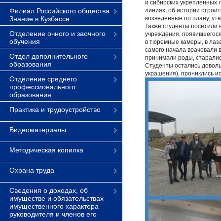
и сибирских укрепленных 
Филиал Российского общества
линиях, об истории строит
Знание в Кузбассе
возведенные по плану, утв
Также студенты посетили в
Отделение очного и заочного
учреждения, появившегося
обучения
в тюремные камеры, в лаз
самого начала врачевали в
Отдел дополнительного
принимали роды, старалис
образования
Студенты остались доволь
украшения), прониклись и
Отделение среднего
профессионального
образования
Практика и трудоустройство
Видеоматериалы
Методическая копилка
Охрана труда
Сведения о доходах, об
имуществе и обязательствах
имущественного характера
руководителя и членов его