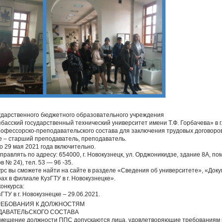
ударственного бюджетного образовательного учреждения
басский государственный технический университет имени Т.Ф. Горбачева» в г
офессорско-преподавательского состава для заключения трудовых договоро
 – старший преподаватель, преподаватель.
 29 мая 2021 года включительно.
равлять по адресу: 654000, г. Новокузнецк, ул. Орджоникидзе, здание 8А, по
 № 24), тел. 53 — 96 -35.
урс вы сможете найти на сайте в разделе «Сведения об университете», «Док
рах в филиале КузГТУ в г. Новокузнецке».
конкурса:
ТУ в г. Новокузнецке – 29.06.2021.
РЕБОВАНИЯ К ДОЛЖНОСТЯМ
АВАТЕЛЬСКОГО СОСТАВА
 замещение должности ППС допускаются лица, удовлетворяющие требованиям