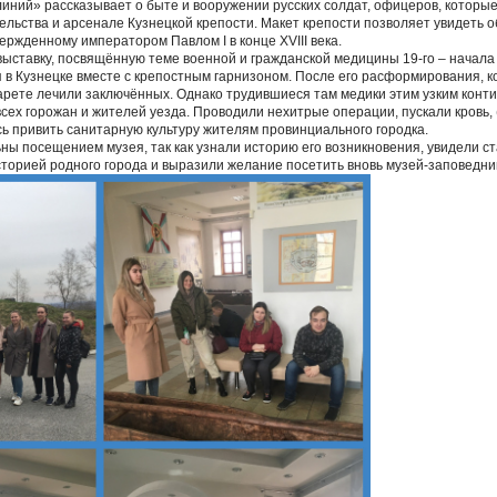
линий» рассказывает о быте и вооружении русских солдат, офицеров, которы
ельства и арсенале Кузнецкой крепости. Макет крепости позволяет увидеть о
ержденному императором Павлом I в конце XVIII века.
ыставку, посвящённую теме военной и гражданской медицины 19-го – начала 2
 в Кузнецке вместе с крепостным гарнизоном. После его расформирования, 
арете лечили заключённых. Однако трудившиеся там медики этим узким конти
сех горожан и жителей уезда. Проводили нехитрые операции, пускали кровь, 
ь привить санитарную культуру жителям провинциального городка.
ны посещением музея, так как узнали историю его возникновения, увидели 
сторией родного города и выразили желание посетить вновь музей-заповедни