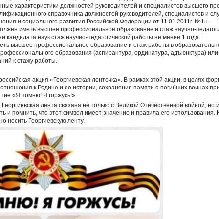
ные характеристики должностей руководителей и специалистов высшего пр
алификационного справочника должностей руководителей, специалистов и с
ения и социального развития Российской Федерации от 11.01.2011г. №1н.
лжен иметь высшее профессиональное образование и стаж научно-педагогич
и кандидата наук стаж научно-педагогической работы не менее 1 года.
еть высшее профессиональное образование и стаж работы в образовательно
профессионального образования (аспирантура, ординатура, адъюнктура) или
ний к стажу работы.
российская акция «Георгиевская ленточка». В рамках этой акции, в целях фо
 отношения к Родине и ее истории, сохранения памяти о погибших воинах при
тие «Я помню! Я горжусь!»
 Георгиевская лента связана не только с Великой Отечественной войной, но
ь и помнить, что этот символ имеет значение и правила его использования.
ьно носить Георгиевскую ленту.