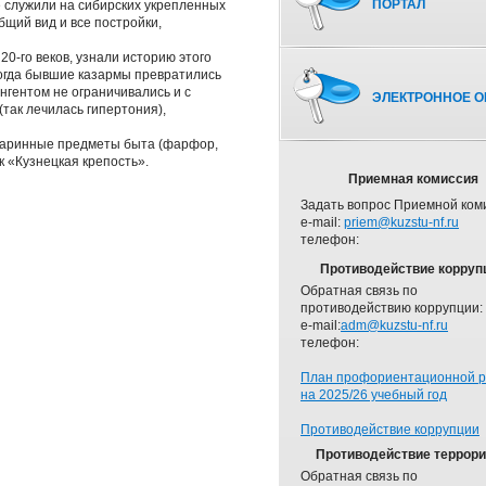
ПОРТАЛ
е служили на сибирских укрепленных
бщий вид и все постройки,
0-го веков, узнали историю этого
когда бывшие казармы превратились
нгентом не ограничивались и с
ЭЛЕКТРОННОЕ О
(так лечилась гипертония),
старинные предметы быта (фарфор,
к «Кузнецкая крепость».
Приемная комиссия
Задать вопрос Приемной ком
e-mail:
priem@kuzstu-nf.ru
телефон:
Противодействие корруп
Обратная связь по
противодействию коррупции:
e-mail:
adm@kuzstu-nf.ru
телефон:
План профориентационной 
на 2025/26 учебный год
Противодействие коррупции
Противодействие террор
Обратная связь по