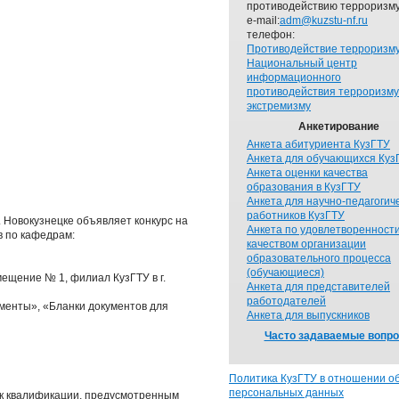
противодействию терроризму
e-mail:
adm@kuzstu-nf.ru
телефон:
Противодействие терроризм
Национальный центр
информационного
противодействия терроризму
экстремизму
Анкетирование
Анкета абитуриента КузГТУ
Анкета для обучающихся Куз
Анкета оценки качества
образования в КузГТУ
Анкета для научно-педагогич
работников КузГТУ
. Новокузнецке объявляет конкурс на
Анкета по удовлетворенност
в по кафедрам:
качеством организации
образовательного процесса
(обучающиеся)
мещение № 1, филиал КузГТУ в г.
Анкета для представителей
работодателей
ументы», «Бланки документов для
Анкета для выпускников
Часто задаваемые вопр
Политика КузГТУ в отношении о
персональных данных
 к квалификации, предусмотренным