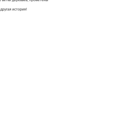
 ветки деревьев, прометены
 другая история!