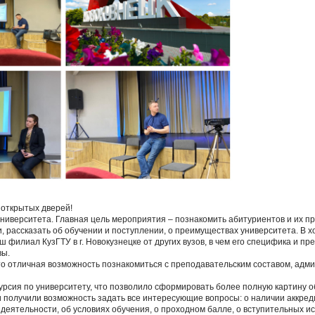
 открытых дверей!
университета. Главная цель мероприятия – познакомить абитуриентов и их пр
, рассказать об обучении и поступлении, о преимуществах университета. В х
ш филиал КузГТУ в г. Новокузнецке от других вузов, в чем его специфика и пр
вы.
то отличная возможность познакомиться с преподавательским составом, адм
курсия по университету, что позволило сформировать более полную картину о
 получили возможность задать все интересующие вопросы: о наличии аккред
деятельности, об условиях обучения, о проходном балле, о вступительных ис