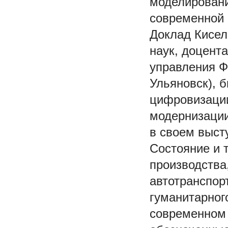
моделировани
современной 
Доклад Кисел
наук, доцент
управления Ф
Ульяновск), 
цифровизации
модернизации
в своем высту
Состояние и 
производства
автотранспор
гуманитарног
современном 