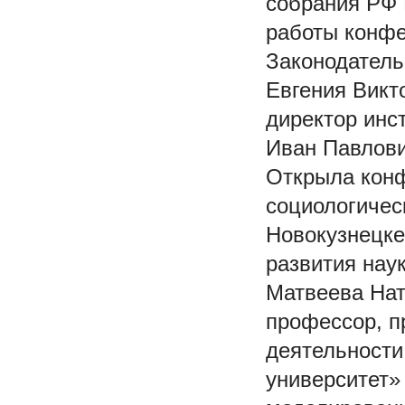
собрания РФ 
работы конфе
Законодатель
Евгения Викт
директор инс
Иван Павлови
Открыла кон
социологическ
Новокузнецке
развития нау
Матвеева Нат
профессор, п
деятельности
университет»