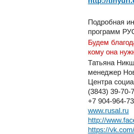
http://tinyur
Подробная ин
программ РУ
Будем благод
кому она нуж
Татьяна Никш
менеджер Нов
Центра соци
(3843) 39-70-
+7 904-964-73
www.rusal.ru
http://www.fa
https://vk.com