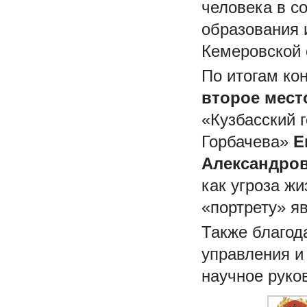
человека в с
образования 
Кемеровской 
По итогам ко
второе мес
«Кузбасский 
Горбачева»
Е
Александро
как угроза ж
«портрету» я
Также благо
управления и
научное руко