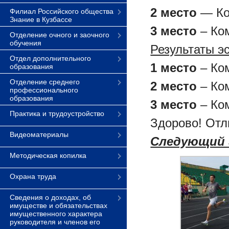
2 место
— Ком
Филиал Российского общества
Знание в Кузбассе
3 место
– Ком
Отделение очного и заочного
обучения
Результаты э
Отдел дополнительного
1 место
– Ком
образования
Отделение среднего
2 место
– Ком
профессионального
образования
3 место
– Ком
Практика и трудоустройство
Здорово! Отл
Видеоматериалы
Следующий 
Методическая копилка
Охрана труда
Сведения о доходах, об
имуществе и обязательствах
имущественного характера
руководителя и членов его