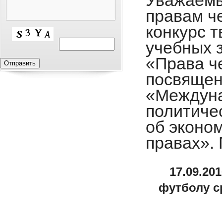
Уважаемы
правам ч
конкурс 
учебных 
«Права ч
посвящен
«Междуна
политиче
об эконо
правах».
17.09.20
футболу с