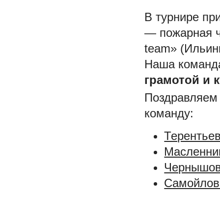
В турнире пр
— пожарная ч
team» (Ильин
Наша команд
грамотой и 
Поздравляем
команду:
Терентьев
Масленник
Чернышова
Самойлова