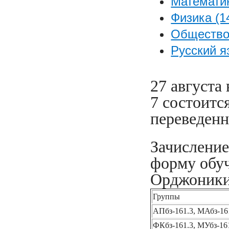
Математик
Физика (1
Обществоз
Русский я
27 августа 
7 состоитс
переведен
Зачисление
форму обуч
Орджоникид
Группы
АПбз-161.3, МАбз-16
ФКбз-161.3, МУбз-161