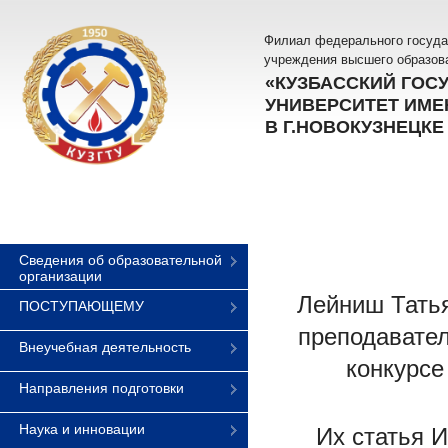
Филиал федерального госуда
учреждения высшего образов
«КУЗБАССКИЙ ГОС
УНИВЕРСИТЕТ ИМЕН
В Г.НОВОКУЗНЕЦКЕ
Сведения об образовательной
организации
Лейниш Татья
ПОСТУПАЮЩЕМУ
преподавател
Внеучебная деятельность
конкурсе
Направления подготовки
Наука и инновации
Их статья 