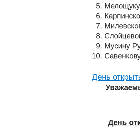
Мелощуку 
Карпинско
Милевском
Слойцевой
Мусину Ру
Савенкову
День открыт
Уважаемы
День от