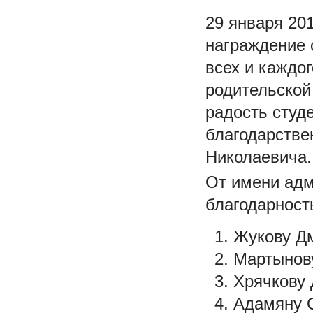
29 января 20
награждение 
всех и каждо
родительской
радость студ
благодарстве
Николаевича.
От имени адм
благодарност
Жукову Дм
Мартынову
Хрячкову 
Адамяну О