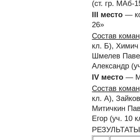
(ст. гр. МАб-1
III
место
— ко
26»
Состав кома
кл. Б), Химич 
Шмелев Павел 
Александр (уч.
IV
место
— М
Состав кома
кл. А), Зайко
Митичкин Паве
Егор (уч. 10 к
РЕЗУЛЬТАТЫ