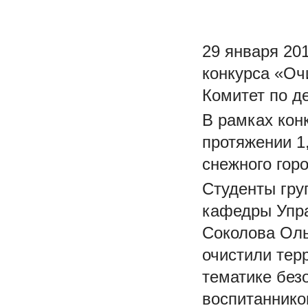
29 января 20
конкурса «Оч
Комитет по д
В рамках кон
протяжении 1
снежного гор
Студенты гру
кафедры Упра
Соколова Оль
очистили тер
тематике без
воспитаннико