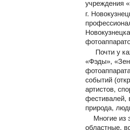
учреждения 
г. Новокузне
профессиона
Новокузнецка
фотоаппарато
Почти у кажд
«Фэды», «Зен
фотоаппарата
событий (отк
артистов, спо
фестивалей, 
природа, люд
Многие из эт
областные, в