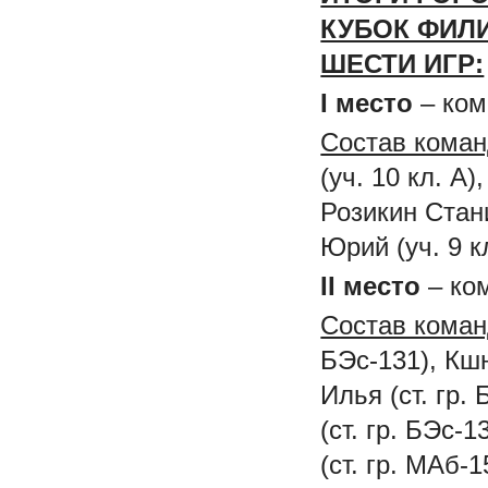
КУБОК ФИЛИ
ШЕСТИ ИГР:
I
место
– ком
Состав коман
(уч. 10 кл. А
Розикин Стани
Юрий (уч. 9 кл
II
место
– ком
Состав кома
БЭс-131), Кш
Илья (ст. гр.
(ст. гр. БЭс-
(ст. гр. МАб-