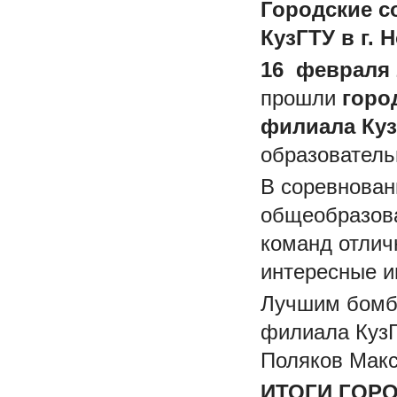
Городские с
КузГТУ в г. 
16 февраля 
прошли
горо
филиала Куз
образователь
В соревнован
общеобразова
команд отлич
интересные и
Лучшим бомба
филиала КузГ
Поляков Мак
ИТОГИ ГОР