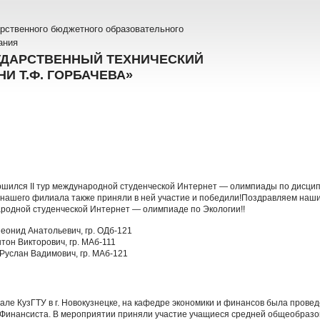
рственного бюджетного образовательного
ания
УДАРСТВЕННЫЙ ТЕХНИЧЕСКИЙ
И Т.Ф. ГОРБАЧЕВА»
ершился II тур международной студенческой Интернет — олимпиады по дисци
 нашего филиала также приняли в ней участие и победили!Поздравляем наш
родной студенческой Интернет — олимпиаде по Экологии!!
еонид Анатольевич, гр. ОДб-121
тон Викторович, гр. МАб-111
Руслан Вадимович, гр. МАб-121
иале КузГТУ в г. Новокузнецке, на кафедре экономики и финансов была прове
 Финансиста. В мероприятии приняли участие учащиеся средней общеобразо