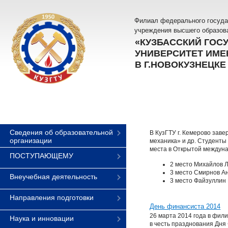
Филиал федерального госуда
учреждения высшего образов
«КУЗБАССКИЙ ГОС
УНИВЕРСИТЕТ ИМЕН
В Г.НОВОКУЗНЕЦКЕ
Сведения об образовательной
В КузГТУ г. Кемерово зав
организации
механика» и др. Студенты
места в Открытой междуна
ПОСТУПАЮЩЕМУ
2 место Михайлов Л
3 место Смирнов Ан
Внеучебная деятельность
3 место Файзуллин 
Направления подготовки
День финансиста 2014
26 марта 2014 года в фил
Наука и инновации
в честь празднования Дня