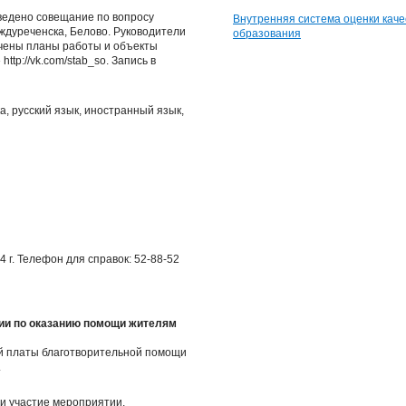
оведено совещание по вопросу
Внутренняя система оценки каче
ждуреченска, Белово. Руководители
образования
ачены планы работы и объекты
ttp://vk.com/stab_so. Запись в
, русский язык, иностранный язык,
4 г. Телефон для справок: 52-88-52
ции по оказанию помощи жителям
й платы благотворительной помощи
.
ли участие мероприятии,