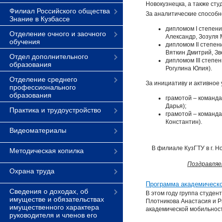
Новокузнецка, а также сту
Филиал Российского общества
За аналитические способн
Знание в Кузбассе
дипломом I степен
Отделение очного и заочного
Александр, Зозуля 
обучения
дипломом II степен
Вяткин Дмитрий, Зв
Отдел дополнительного
дипломом III степе
образования
Рогулина Юлия).
Отделение среднего
За инициативу и активное
профессионального
образования
грамотой – команда
Дарья);
Практика и трудоустройство
грамотой – команда
Константин).
Видеоматериалы
В филиале КузГТУ в г. 
Методическая копилка
Поздравляе
Охрана труда
Программа академическо
Сведения о доходах, об
В этом году группа студе
имуществе и обязательствах
Плотникова Анастасия и Р
имущественного характера
академической мобильност
руководителя и членов его