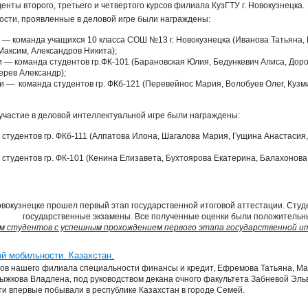
денты второго, третьего и четвертого курсов филиала КузГТУ г. Новокузнецка.
ости, проявленные в деловой игре были награждены:
и — команда учащихся 10 класса СОШ №13 г. Новокузнецка (Иванова Татьяна
Максим, Александров Никита);
и — команда студентов гр.ФК-101 (Барановская Юлия, Бедункевич Алиса, Дор
ерев Александр);
ни — команда студентов гр. ФКб-121 (Перевейнос Мария, Волобуев Олег, Куз
 участие в деловой интеллектуальной игре были награждены:
 студентов гр. ФКб-111 (Алпатова Илона, Шагалова Мария, Гущина Анастаси
 студентов гр. ФК-101 (Кенина Елизавета, Бухтоярова Екатерина, Балахонов
Новокузнецке прошел первый этап государственной итоговой аттестации. Сту
государственные экзамены. Все полученные оценки были положительн
м студентов с успешным прохождением первого этапа государственной 
й мобильности. Казахстан.
нтов нашего филиала специальности финансы и кредит, Ефремова Татьяна, М
ыжкова Владлена, под руководством декана очного факультета Забневой Эл
и впервые побывали в республике Казахстан в городе Семей.