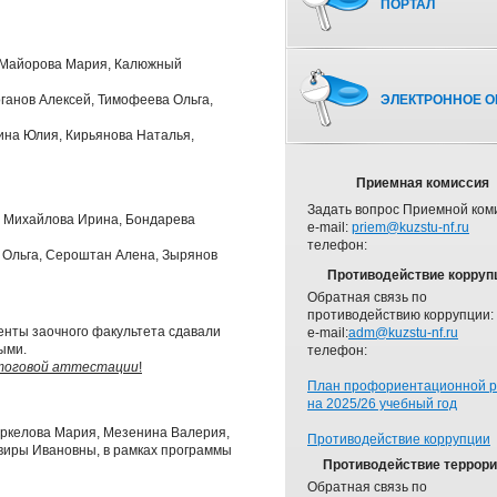
ПОРТАЛ
, Майорова Мария, Калюжный
оганов Алексей, Тимофеева Ольга,
ЭЛЕКТРОННОЕ О
мина Юлия, Кирьянова Наталья,
Приемная комиссия
Задать вопрос Приемной ком
я, Михайлова Ирина, Бондарева
e-mail:
priem@kuzstu-nf.ru
телефон:
а Ольга, Сероштан Алена, Зырянов
Противодействие корруп
Обратная связь по
противодействию коррупции:
денты заочного факультета сдавали
e-mail:
adm@kuzstu-nf.ru
ыми.
телефон:
итоговой аттестации
!
План профориентационной 
на 2025/26 учебный год
аркелова Мария, Мезенина Валерия,
Противодействие коррупции
ьвиры Ивановны, в рамках программы
Противодействие террор
Обратная связь по