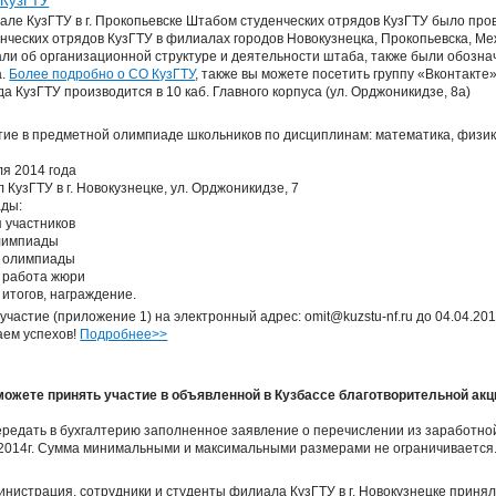
 КузГТУ
иале КузГТУ в г. Прокопьевске Штабом студенческих отрядов КузГТУ было пр
нческих отрядов КузГТУ в филиалах городов Новокузнецка, Прокопьевска, Ме
ли об организационной структуре и деятельности штаба, также были обозн
а.
Более подробно о СО КузГТУ
, также вы можете посетить группу «Вконтакте» h
а КузГТУ производится в 10 каб. Главного корпуса (ул. Орджоникидзе, 8а)
ие в предметной олимпиаде школьников по дисциплинам: математика, физика
ля 2014 года
КузГТУ в г. Новокузнецке, ул. Орджоникидзе, 7
ады:
я участников
олимпиады
е олимпиады
, работа жюри
 итогов, награждение.
участие (приложение 1) на электронный адрес: omit@kuzstu-nf.ru до 04.04.201
лаем успехов!
Подробнее>>
ожете принять участие в объявленной в Кузбассе благотворительной ак
едать в бухгалтерию заполненное заявление о перечислении из заработно
а 2014г. Сумма минимальными и максимальными размерами не ограничивается
инистрация, сотрудники и студенты филиала КузГТУ в г. Новокузнецке приня