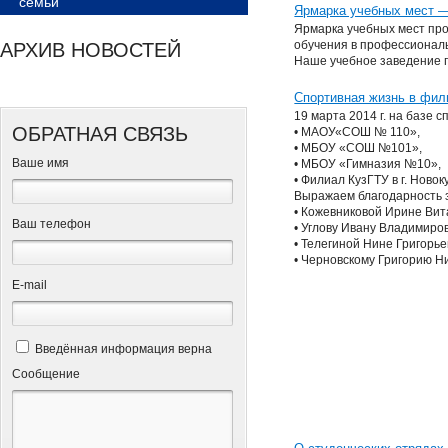
семьи
Ярмарка учебных мест 
Ярмарка учебных мест пр
обучения в профессиональ
АРХИВ НОВОСТЕЙ
Наше учебное заведение п
Спортивная жизнь в фили
19 марта 2014 г. на базе
ОБРАТНАЯ СВЯЗЬ
• МАОУ«СОШ № 110»,
• МБОУ «СОШ №101»,
Ваше имя
• МБОУ «Гимназия №10»,
• Филиал КузГТУ в г. Новок
Выражаем благодарность з
• Кожевниковой Ирине Вит
Ваш телефон
• Углову Ивану Владимиров
• Телегиной Нине Григорье
• Черновскому Григорию Н
Е-mail
Введённая информация верна
Сообщение