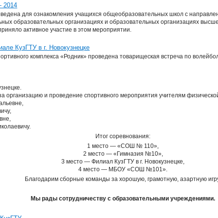
— 2014
оведена для ознакомления учащихся общеобразовательных школ с направлен
ных образовательных организациях и образовательных организациях высшег
риняло активное участие в этом мероприятии.
але КузГТУ в г. Новокузнецке
 спортивного комплекса «Родник» проведена товарищеская встреча по волейбо
узнецке.
а организацию и проведение спортивного мероприятия учителям физической
альевне,
ичу,
вне,
иколаевичу.
Итог соревнования:
1 место — «СОШ № 110»,
2 место — «Гимназия №10»,
3 место — Филиал КузГТУ в г. Новокузнецке,
4 место — МБОУ «СОШ №101».
Благодарим сборные команды за хорошую, грамотную, азартную игр
Мы рады сотрудничеству с образовательными учреждениями.