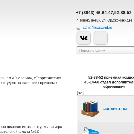
+7 (3843) 46-64-47,52-88-52
г.Новокузнецк, ул. Орджоникидзе,
adm@kuzstu-nf.ru
52-88-52 приемная комис
плинам «Экология», «Теоретическая
45-14-68 отдел дополнител
их студентов, занявших призовые
образования
[bvi]
БИБЛИОТЕКА
дена деловая интеллектуальная игра
вательной школы №13 г.