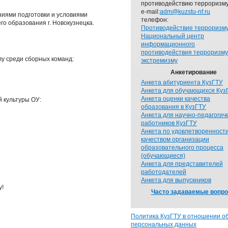
противодействию терроризму
e-mail:
adm@kuzstu-nf.ru
иями подготовки и условиями
телефон:
о образования г. Новокузнецка.
Противодействие терроризм
Национальный центр
информационного
противодействия терроризму
лу среди сборных команд:
экстремизму
Анкетирование
Анкета абитуриента КузГТУ
Анкета для обучающихся Куз
Анкета оценки качества
 культуры ОУ:
образования в КузГТУ
Анкета для научно-педагогич
работников КузГТУ
Анкета по удовлетворенност
качеством организации
образовательного процесса
(обучающиеся)
Анкета для представителей
работодателей
Анкета для выпускников
у!
Часто задаваемые вопр
Политика КузГТУ в отношении о
персональных данных