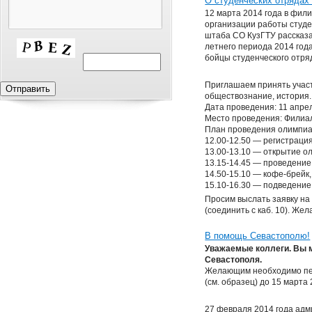
О студенческих отрядах
12 марта 2014 года в фил
организации работы студе
штаба СО КузГТУ рассказа
летнего периода 2014 год
бойцы студенческого отряд
Приглашаем принять участ
обществознание, история.
Дата проведения: 11 апре
Место проведения: Филиал 
План проведения олимпи
12.00-12.50 — регистраци
13.00-13.10 — открытие 
13.15-14.45 — проведени
14.50-15.10 — кофе-брейк
15.10-16.30 — подведение
Просим выслать заявку на 
(соединить с каб. 10). Же
В помощь Севастополю!
Уважаемые коллеги. Вы м
Севастополя.
Желающим необходимо пер
(см. образец) до 15 март
27 февраля 2014 года адм