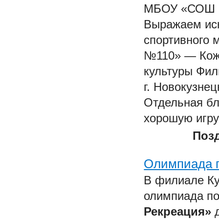
МБОУ «СОШ № 
Выражаем иск
спортивного
№110» — Кож
культуры Фил
г. Новокузне
Отдельная бл
хорошую игру
Поз
Олимпиада п
В филиале Ку
олимпиада по
Рекреация»
д