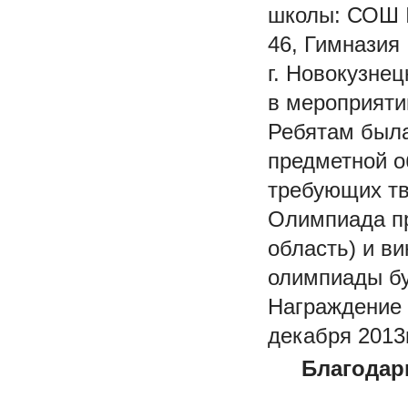
школы: СОШ №№
46, Гимназия
г. Новокузне
в мероприяти
Ребятам была
предметной о
требующих т
Олимпиада пр
область) и в
олимпиады бу
Награждение 
декабря 2013
Благодар