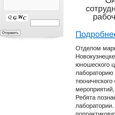
ОА
сотруд
рабоч
Подробне
Отделом марк
Новокузнецке
юношеского ц
лабораторию 
технического
мероприятий,
Ребята позна
лаборатории.
попрактикова