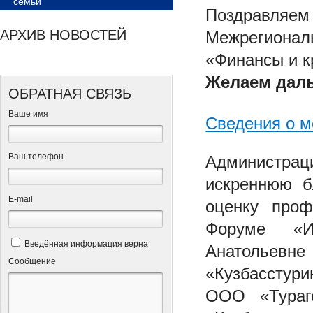
семьи
Поздравля
АРХИВ НОВОСТЕЙ
Межрегионал
«Финансы и к
Желаем дал
ОБРАТНАЯ СВЯЗЬ
Ваше имя
Сведения о м
Ваш телефон
Администрац
искреннюю б
Е-mail
оценку проф
Форуме «Ин
Введённая информация верна
Анатольев
Сообщение
«Кузбасстур
ООО «Тураг