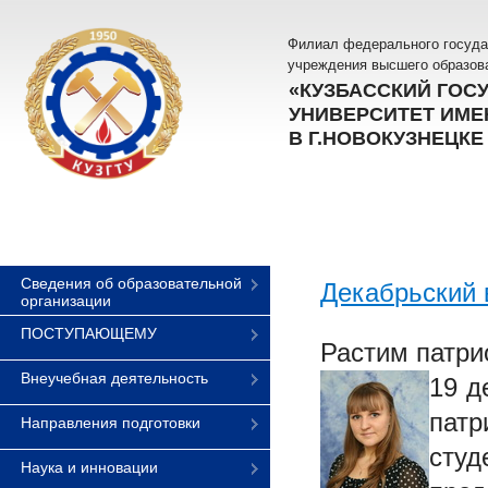
Филиал федерального госуда
учреждения высшего образов
«КУЗБАССКИЙ ГОС
УНИВЕРСИТЕТ ИМЕН
В Г.НОВОКУЗНЕЦКЕ
Сведения об образовательной
Декабрьский 
организации
ПОСТУПАЮЩЕМУ
Растим патри
Внеучебная деятельность
19 д
патр
Направления подготовки
студ
Наука и инновации