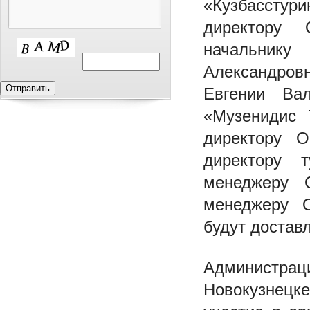
«Кузбассту
директору О
начальнику
Александров
Евгении Ва
«Музенидис 
директору 
директору 
менеджеру 
менеджеру 
будут достав
Администра
Новокузнецк