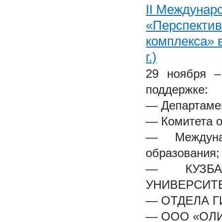
II Междунар
«Перспектив
комплекса» в
г.)
29 ноября –
поддержке:
— Департамен
— Комитета о
— Междунар
образования;
— КУЗБАС
УНИВЕРСИТЕ
— ОТДЕЛА Г
— ООО «ОЛ