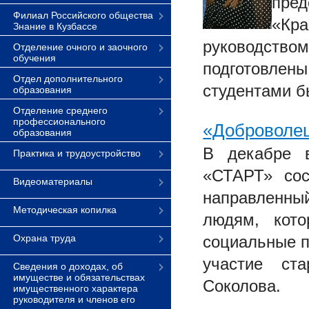
пре
Филиал Российского общества
«Кр
Знание в Кузбассе
руководством
Отделение очного и заочного
обучения
подготовле
Отдел дополнительного
студентами б
образования
Отделение среднего
профессионального
«Доброволец
образования
В декабре в
Практика и трудоустройство
«СТАРТ» сос
Видеоматериалы
направленн
Методическая копилка
людям, кото
Охрана труда
социальные п
участие ст
Сведения о доходах, об
имуществе и обязательствах
Соколова.
имущественного характера
руководителя и членов его