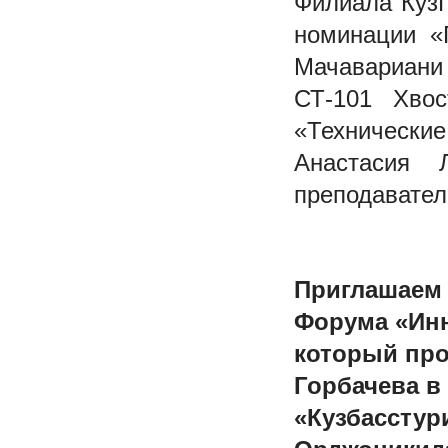
Филиала КузГ
номинации «
Мачавариани
СТ-101 Хво
«Технические
Анастасия 
преподавател
Приглашаем 
Форума «Инн
который пров
Горбачева в
«Кузбасстури